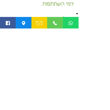
דמי השתתפות
היכן?
ההשתלמות תיערך
בסניף צפון תל אביב,
מרכז הספורט הלאומי תל אביב,
רח' שיטרית 6, תל אביב.
חניה חופשית!
03-644-8994
שד' ח"ן 6, תל אביב | טלפון:
|
וואטסאפ:
053-3546688
פילאטיס מכשירים בתל אביב | קורס מורים
לפילאטיס | שיקום מכאבים ופציעות | קוראליין |
קורס מדריכי פילאטיס
Powered by Musicnudnik.com © 2022 כל הזכויות
שמורות לסטודיו תמר לפילאטיס