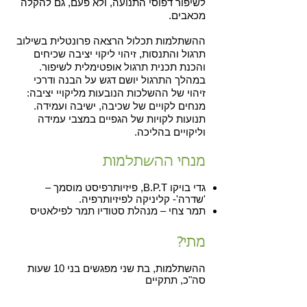
לשיפור דפוסי התנועה, ולא פעם, גם להקלה
מכאבים.
ההשתלמות תכלול הרצאה פרונטלית בשילוב
תרגול והתנסות, זיהוי ליקוי יציבה שכיחים
והכנת תכנית תרגול אופטימלית לשיפור.
במהלך התרגול יושם דגש על הבנה ודרכי
זיהוי של ההשלכות הנובעות מליקויי יציבה:
מנחים לקויים של שכיבה, ישיבה ועמידה.
תנועות לקויות של הגפיים במצבי עמידה
וליקויים בהליכה.
מנחי ההשתלמות
גדי בויקו B.P.T, פיזיותרפיסט מוסמך –
'שדרה'- קליניקה לפיזיותרפיה
.
תמר צחי – מנהלת סטודיו תמר לפילאטיס
מתי?
ההשתלמות, בת שני מפגשים בני 10 שעות
סה"כ, תתקיים