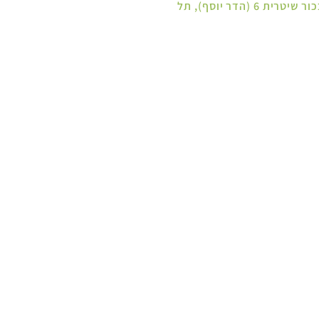
מפת הגעה לסניף צפון ת"א - בכור שיטרית 6 (הדר יוסף), תל