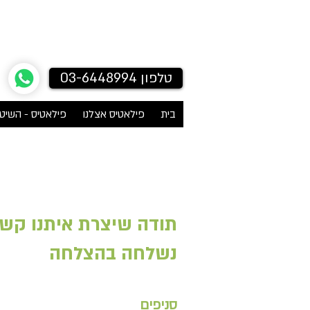
להזמנת שיעור התנסות פרטי
טלפון 03-6448994
בית
פילאטיס אצלנו
פילאטיס - השיט
תודה שיצרת איתנו קשר
נשלחה בהצלחה
סניפים