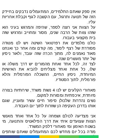
אין ספק שאתם התלמידים, המתעמלים נדבקים בחיידק
הזה של תנועה ותרגול, עם הקשבה לגוף וקבלת אחריות
עליו.
על הצוות אני רוצה לספר, שהיפה והמרגש בעיני הוא
שזהו צוות של הרבה שנים, מסור ומחוייב ומרגיש שזה
בית מקצועי בעבורו.
כולנו מלמדים את רפרטואר השיטה ויש לנו מטודה
מסודרת של רצף לימוד, מה קודם ומה אחר כך ואנחנו
מאוד נאמנים לה, מתוך הכרה שזה עובד, ולאור ניסיון
של יותר מעשרים שנה.
לצד זה, לכל אחד ואחת מהמורים יש דרך משלה או
שלו, כל אחת ואחד מצליחים להביא את האישיות
המיוחדת, ניסיון החיים, ההשכלה הפורמלית והלא
פורמלית, לתוך הסטודיו.
מאחורי הקלעים יש לנו 4 נשות משרד, שירותיות בצורה
מיוחדת, איכפתיות ומסורות למקום.
נשים נהדרות שלכולן סיפור חיים עשיר ומעניין, שגם
אותו בדרכן העקיפה הן שוזרות לתוך יום העבודה.
אני מצדיעה לכולם ושמחה על כל אחד ואחד מאנשי
הצוות שצועדים איתי את דרך הפילאטיס והתנועה, מי
בשטח האימון ומי מאחורי דלפק המשרד.
מודה בכל יום מחדש לכם המתעמלים שאתם שותפים
לדרך.