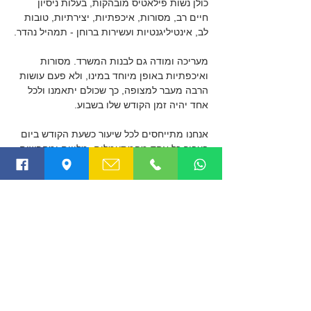
כולן נשות פילאטיס מובהקות, בעלות ניסיון 
חיים רב, מסורות, איכפתיות, יצירתיות, טובות 
לב, אינטיליגנטיות ועשירות ברוחן - תמהיל נהדר.
מעריכה ומודה גם לבנות המשרד. מסורות 
ואיכפתיות באופן מיוחד במינו, ולא פעם עושות 
הרבה מעבר למצופה, כך שכולם יתאמנו ולכל 
אחד יהיה זמן הקודש שלו בשבוע.
אנחנו מתייחסים לכל שיעור כשעת הקודש ביום 
בעבור כל אחד מהמתעמלים, מלווים ומחפשים 
לחולל שינוי עמוק ולקחת אותם הכי רחוק.
זאת הזדמנות נהדרת להודות גם לכם, 
התלמידים, על המסירות והנכונות לחפש, 
לחקור, לצאת מהמסגרת וללכת יחד איתנו רחוק 
רחוק.
יום הולדת פעיל ושמח🎉❤️
הבא
הקודם
תמר
03-644-8994
שד' ח"ן 6, תל אביב | טלפון:
|