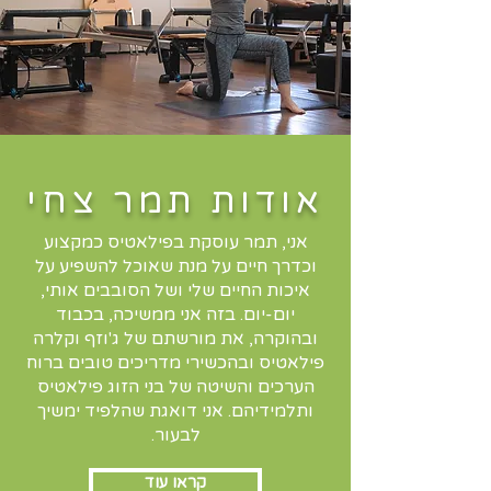
אודות תמר צחי
אני, תמר עוסקת בפילאטיס כמקצוע
וכדרך חיים על מנת שאוכל להשפיע על
איכות החיים שלי ושל הסובבים אותי,
יום-יום. בזה אני ממשיכה, בכבוד
ובהוקרה, את מורשתם של ג'וזף וקלרה
פילאטיס ובהכשירי מדריכים טובים ברוח
הערכים והשיטה של בני הזוג פילאטיס
ותלמידיהם. אני דואגת שהלפיד ימשיך
לבעור.
קראו עוד